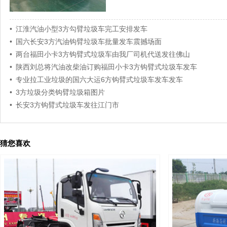
• 江淮汽油小型3方勾臂垃圾车完工安排发车
• 国六长安3方汽油钩臂垃圾车批量发车震撼场面
• 两台福田小卡3方钩臂式垃圾车由我厂司机代送发往佛山
• 陕西刘总将汽油改柴油订购福田小卡3方钩臂式垃圾车发车
• 专业拉工业垃圾的国六大运6方钩臂式垃圾车发车发车
• 3方垃圾分类钩臂垃圾箱图片
• 长安3方钩臂式垃圾车发往江门市
猜您喜欢