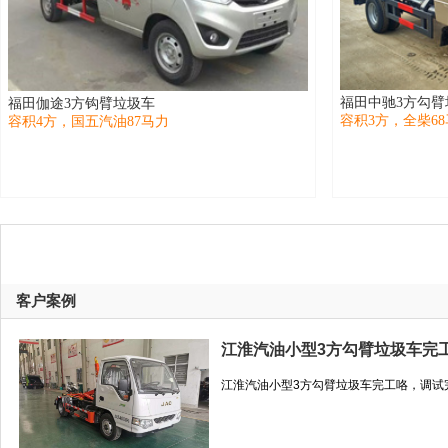
福田中驰3方勾臂
福田伽途3方钩臂垃圾车
容积3方，全柴6
容积4方，国五汽油87马力
客户案例
江淮汽油小型3方勾臂垃圾车完
江淮汽油小型3方勾臂垃圾车完工咯，调试