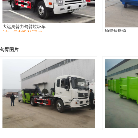
大运奥普力勾臂垃圾车
钩臂垃圾箱
5方，云内95/115马力
容积2-30方可选
勾臂图片
东风153款钩臂式垃圾车
东风天锦1勾臂垃圾车 配12方压缩垃圾箱 16个箱
分体压缩站配套
容积12方，康明斯190马力
第二批准图片