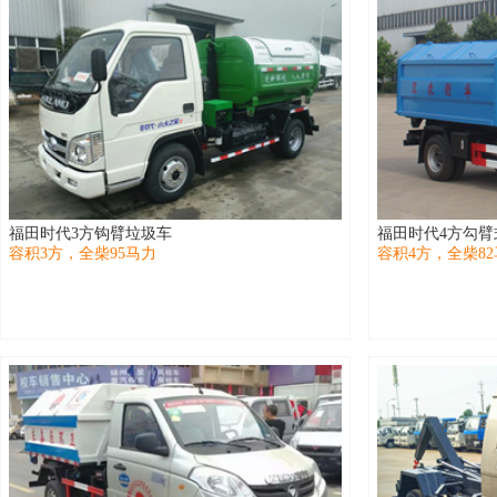
福田时代3方钩臂垃圾车
福田时代4方勾臂
容积3方，全柴95马力
容积4方，全柴8