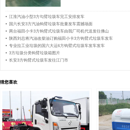
• 江淮汽油小型3方勾臂垃圾车完工安排发车
• 国六长安3方汽油钩臂垃圾车批量发车震撼场面
• 两台福田小卡3方钩臂式垃圾车由我厂司机代送发往佛山
• 陕西刘总将汽油改柴油订购福田小卡3方钩臂式垃圾车发车
• 专业拉工业垃圾的国六大运6方钩臂式垃圾车发车发车
• 3方垃圾分类钩臂垃圾箱图片
• 长安3方钩臂式垃圾车发往江门市
猜您喜欢