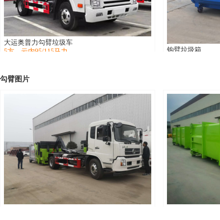
大运奥普力勾臂垃圾车
钩臂垃圾箱
5方，云内95/115马力
容积2-30方可选
勾臂图片
东风153款钩臂式垃圾车
东风天锦1勾臂垃圾车 配12方压缩垃圾箱 16个箱
分体压缩站配套
容积12方，康明斯190马力
第二批准图片