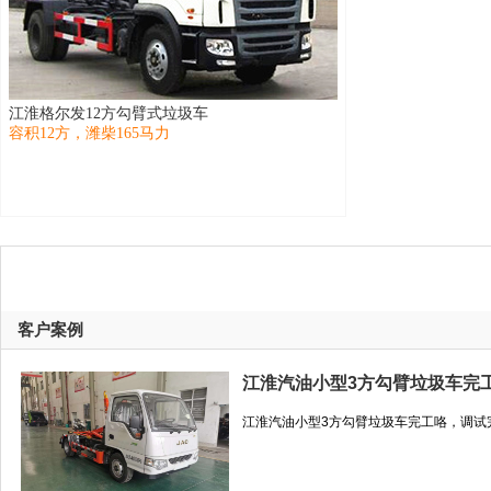
江淮格尔发12方勾臂式垃圾车
容积12方，潍柴165马力
客户案例
江淮汽油小型3方勾臂垃圾车完
江淮汽油小型3方勾臂垃圾车完工咯，调试