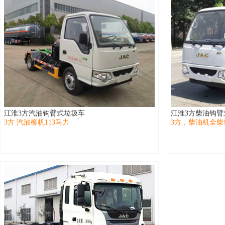
江淮3方汽油钩臂式垃圾车
江淮3方柴油钩臂
3方 汽油柳机113马力
3方，柴油机全柴