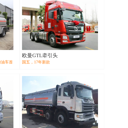
欧曼GTL牵引头
加油车首
国五，17年新款