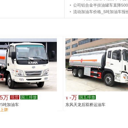
•
公司铝合金半挂油罐车直降500
•
流动加油车价格_5吨加油车报
.5万
-万
现货
国三排放
国五排放
¥
5吨加油车
东风天龙后双桥运油车
不上牌