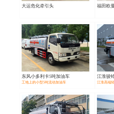
大运危化牵引头
福田欧
东风小多利卡5吨加油车
江淮骏
工地上的小型5吨流动加油车
江淮高端