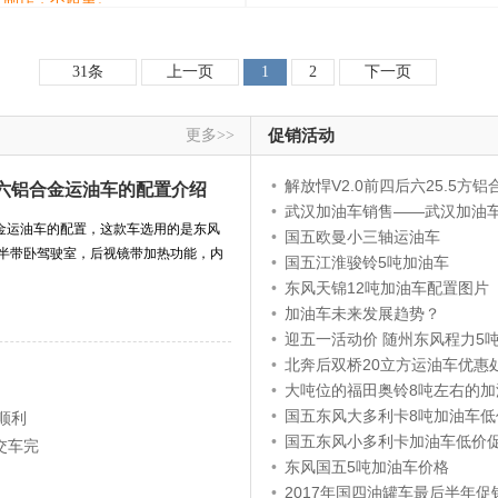
31条
上一页
1
2
下一页
更多>>
促销活动
•
解放悍V2.0前四后六25.5方铝合金运
六铝合金运油车的配置介绍
•
武汉加油车销售——武汉加油
金运油车的配置，这款车选用的是东风
•
国五欧曼小三轴运油车
排半带卧驾驶室，后视镜带加热功能，内
•
国五江淮骏铃5吨加油车
•
东风天锦12吨加油车配置图片
•
加油车未来发展趋势？
•
迎五一活动价 随州东风程力5吨加油车12
•
北奔后双桥20立方运油车优惠
•
大吨位的福田奥铃8吨左右的加油车
•
国五东风大多利卡8吨加油车低
顺利
•
国五东风小多利卡加油车低价
交车完
•
东风国五5吨加油车价格
•
2017年国四油罐车最后半年促