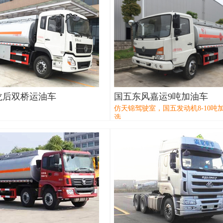
龙后双桥运油车
国五东风嘉运9吨加油车
仿天锦驾驶室，国五发动机8-10吨
选