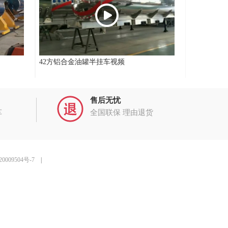
42方铝合金油罐半挂车视频
售后无忧
车
全国联保 理由退货
0009504号-7
|