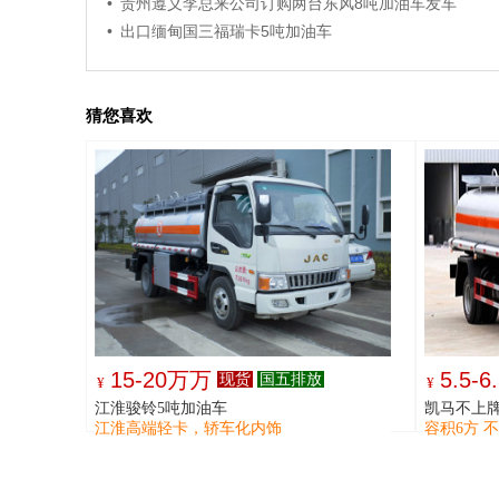
• 贵州遵义李总来公司订购两台东风8吨加油车发车
• 出口缅甸国三福瑞卡5吨加油车
猜您喜欢
15-20万万
5.5-6
现货
国五排放
¥
¥
江淮骏铃5吨加油车
凯马不上牌
江淮高端轻卡，轿车化内饰
容积6方 