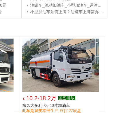
0元
•
油罐车_流动加油车_小型加油车_运油车车间制作工艺
价
•
小型加油车如何上牌？油罐车上牌需办哪些手续？
10.2-18.2万
国五排放
¥
东风大多利卡6-10吨加油车
此车是襄樊本部生产,EQ1127底盘