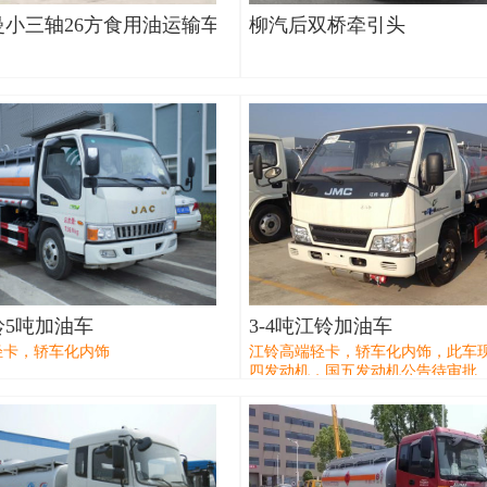
曼小三轴26方食用油运输车
柳汽后双桥牵引头
铃5吨加油车
3-4吨江铃加油车
轻卡，轿车化内饰
江铃高端轻卡，轿车化内饰，此车
四发动机，国五发动机公告待审批