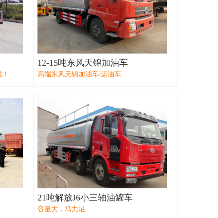
12-15吨东风天锦加油车
忧！
高端东风天锦加油车/运油车
21吨解放J6小三轴油罐车
容量大，马力足