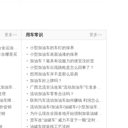
更多>>
用车常识
更多>>
油车价格多少
•
小型加油车的车灯的保养
车在哪里买
•
小型加油车表面油漆的保养
•
加油车？最具有说服力的便宜没好货
•
小型加油车出现跳枪是怎么回事了？
•
想用加油车并不是那么容易
•
加油车好上牌吗？
万甩卖价格
•
广西北流非法改装"流动加油车"引发多辆货车起火
处理
•
流动加油车零售合法吗？
降价销售
•
联和汽车流动加油车如何赚钱 利润怎么样？
价促销
•
流动加油车/加油车/油罐车/小型加油车可分期付款
促销
•
为什么现在全国各地开始强制加装油罐车下装油/油汽回收
•
货车改“油罐车” 威力不亚于一颗“定时炸弹”
销
•
油罐车焊装线工艺流程