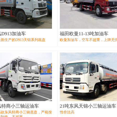
风D913加油车
福田欧曼11-13吨加油车
新生产的D913天锦系列底盘
欧曼加油车，空车不超重，上牌无
风特商小三轴运油车
21吨东风天锦小三轴运油车
新款东风特商小三轴底盘，严格按
性价比高
寸制作，不超重。