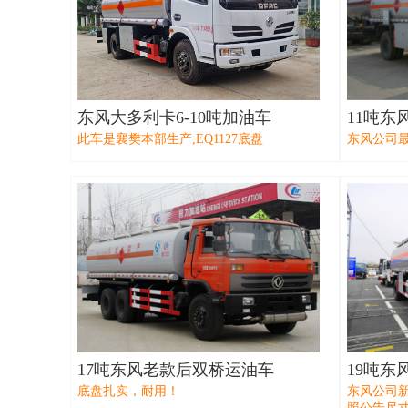
东风大多利卡6-10吨加油车
11吨东
此车是襄樊本部生产,EQ1127底盘
东风公司最
17吨东风老款后双桥运油车
19吨东
底盘扎实，耐用！
东风公司
照公告尺