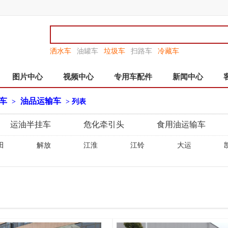
洒水车
油罐车
垃圾车
扫路车
冷藏车
图片中心
视频中心
专用车配件
新闻中心
车
油品运输车
>
> 列表
运油半挂车
危化牵引头
食用油运输车
田
解放
江淮
江铃
大运