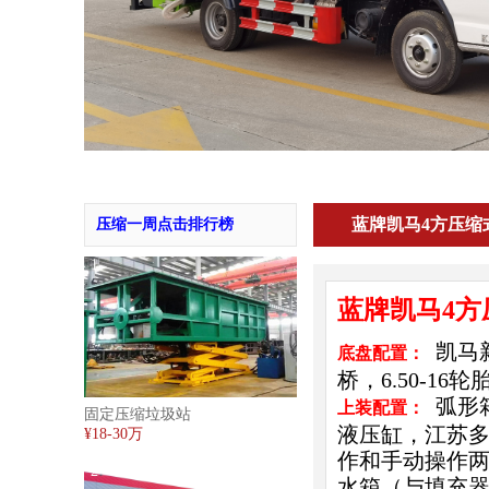
蓝牌凯马4方压缩
压缩一周点击排行榜
1
蓝牌凯马4
凯马
底盘配置：
桥，6.50-1
弧形
上装配置：
固定压缩垃圾站
液压缸，江苏多
¥18-30万
作和手动操作两
2
水箱（与填充