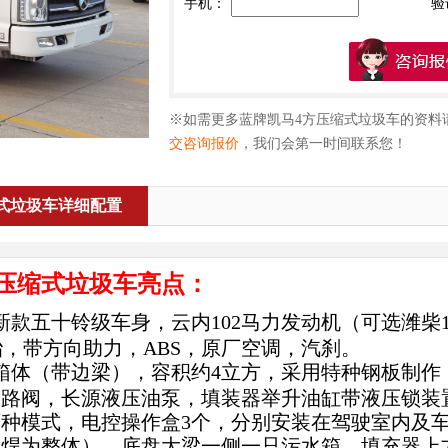
手机：
验
※如需更多蓝牌凯马4方压缩式垃圾车的资料
交咨询报价
，我们会第一时间联系您！
资料
式垃圾车详细配置
方压缩式垃圾车亮点：
新款五十铃级车身，云内102马力发动机（可选潍柴1
6轮胎，带方向助力，ABS，原厂空调，汽刹。
箱体（带边梁），容积约4立方，采用特种钢板制作，
路阀，长源液压油泵，填装器举升油缸带液压锁装置
种模式，电控操作盒3个，分别安装在驾驶室内及
器焊为整体），底盘大梁一侧一只污水箱，填充器上