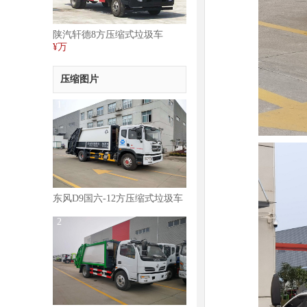
陕汽轩德8方压缩式垃圾车
¥万
压缩图片
1
东风D9国六-12方压缩式垃圾车
图片
2