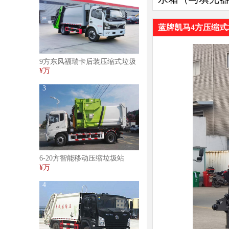
蓝牌凯马4方压缩式
9方东风福瑞卡后装压缩式垃圾
车
¥万
3
6-20方智能移动压缩垃圾站
¥万
4