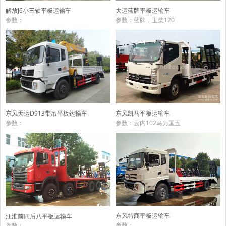
解放J6小三轴平板运输车
大运蓝牌平板运输车
参数：
参数：蓝牌，玉柴120
东风天运D913带吊平板运输车
东风凯马平板运输车
参数：
参数：云内102马力国五
东风特商平板运输车
江淮前四后八平板运输车
参数：
参数：