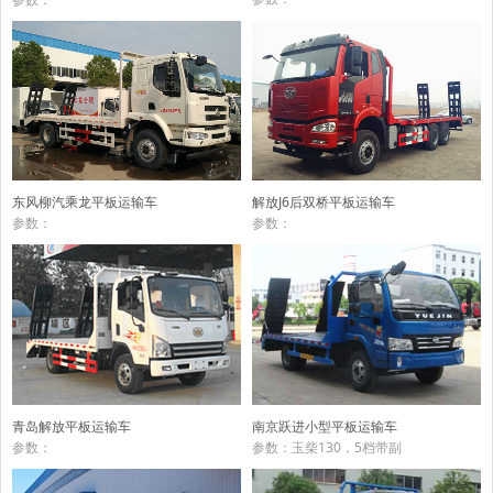
东风柳汽乘龙平板运输车
解放J6后双桥平板运输车
参数：
参数：
青岛解放平板运输车
南京跃进小型平板运输车
参数：
参数：玉柴130，5档带副