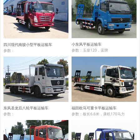
小东风平板运输车
四川现代南骏小型平板运输车
参数：玉柴120，蓝牌
参数：
东风圣龙后八轮平板运输车
福田欧马可重卡平板运输车
参数：
参数：板长6.6米，康机170马力