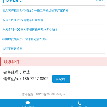
国六黄牌福田时代领航 6 一拖二平板运输车厂家价格
东风专底D3平板运输车厂家推荐
​东风多利卡D9国六平板运输车价格多少钱？
福田时代领航小三轴平板运输车介绍
大运平板运输车
联系我们
销售经理：罗成
销售热线：186-7227-8802
点击拨打
工信部备案：鄂ICP备20009504号-7