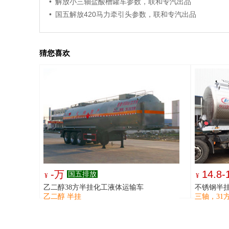
• 解放小三轴盐酸槽罐车参数，联和专汽出品
• 国五解放420马力牵引头参数，联和专汽出品
猜您喜欢
-万
14.8
国五排放
¥
¥
乙二醇38方半挂化工液体运输车
不锈钢半
乙二醇 半挂
三轴，31