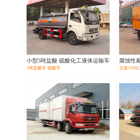
小型5吨盐酸 硫酸化工液体运输车
腐蚀性
5吨盐酸车 硫酸车
玉柴150马