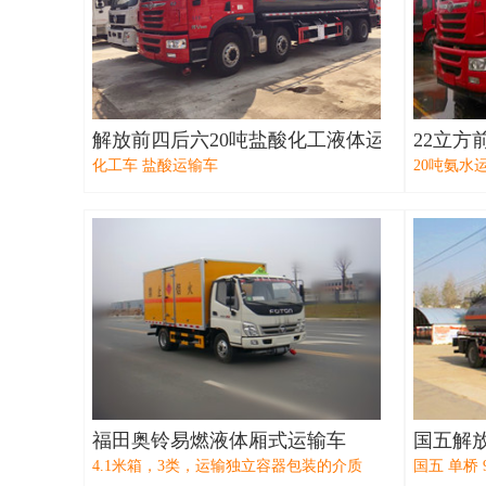
解放前四后六20吨盐酸化工液体运输车
22立方
化工车 盐酸运输车
20吨氨水
福田奥铃易燃液体厢式运输车
国五解
4.1米箱，3类，运输独立容器包装的介质
国五 单桥