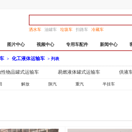
洒水车
油罐车
垃圾车
扫路车
冷藏车
图片中心
视频中心
专用车配件
新闻中心
车
化工液体运输车
>
> 列表
蚀性物品罐式运输车
易燃液体罐式运输车
供液
田
解放
陕汽
重汽
半挂车