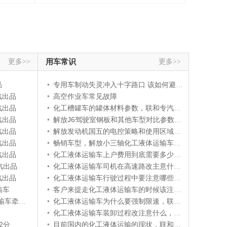
更多>>
用车常识
更多>>
品
•
专用车制动失灵冲入十字路口 该如何避险?
汽出品
•
高空作业车常见故障
汽出品
•
化工槽罐车的罐体材料参数，联和专汽出品
汽出品
•
解放J6驾驶室钢板和其他车型对比参数，联和专汽详解
汽出品
•
解放发动机国五的电控策略和使用区域参数，联和专汽详解
汽出品
•
畅销车型，解放小三轴化工液体运输车参数和价格
汽出品
•
化工液体运输车上户费用到底需要多少了，联和专汽告诉你
汽出品
•
化工液体运输车司机在高速路改主意什么，联和专汽这样说
汽出品
•
化工液体运输车行驶过程中要注意哪些事项，联和专汽告诉
输车
•
客户来提走化工液体运输车的时候该注意的事项，联和专汽
车牵引头
•
化工液体运输车为什么要强制限速，联和专汽告诉您
•
化工液体运输车装卸过程改注意什么，联和专汽这样说
2分
•
目前国内的化工液体运输的现状，联和专汽告诉你