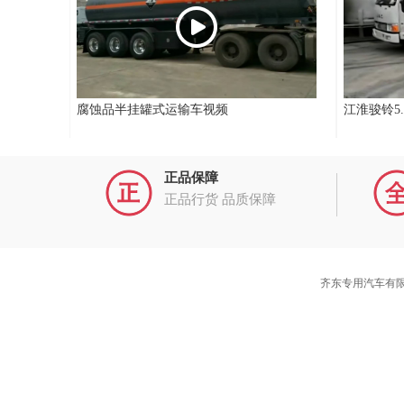
腐蚀品半挂罐式运输车视频
江淮骏铃5
正品保障
正品行货 品质保障
齐东专用汽车有限