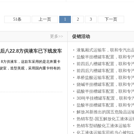
51条
上一页
1
2
3
下一页
更多>>
促销活动
•
液氯厢式运输车，联和专汽出
四后八22.8方供液车已下线发车
•
盐酸半挂槽罐车配置，联和专
2 8方供液车，这款车采用的是北奔重卡
•
前四后八槽罐车配置，联和专
驾驶室，造型美观，采用国内重卡特有的
•
前四后六槽罐车配置，联和专
•
单桥盐酸运输车配置，联和专
•
烧碱半挂槽罐车配置，联和专
•
硫酸半挂槽罐车配置，联和专
•
30吨半挂槽罐车配置，联和专
•
盐酸半挂槽罐车配置，联和专
•
解放J6新推出的国五危险品运
•
热销车型-国五解放化工液体运输
•
热销车型硝酸化工液体运输车
•
化工液体运输车司机当心被扣1