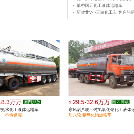
•
单桥国五化工液体运输车
•
新款龙V小三轴化工车 客户的
-18.3万万
29.5-32.6万万
国四排放
国四排放
¥
挂氨水化工液体运输车
东风后八轮20吨氢氧化钠化工液体
方，不锈钢罐
后八轮 氢氧化钠运输车