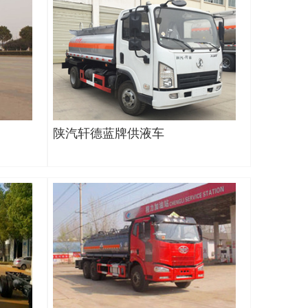
陕汽轩德蓝牌供液车