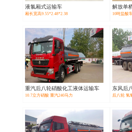
液氯厢式运输车
解放单
厢长宽高9.55*2.48*2.38
10吨盐酸
重汽后八轮硝酸化工液体运输车
东风后
10.7立方硝酸 重汽240马力
后八轮 氢