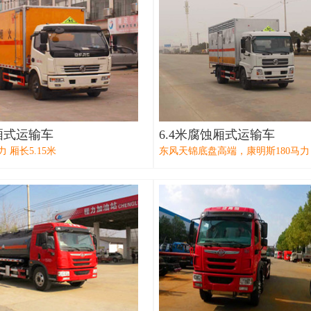
厢式运输车
6.4米腐蚀厢式运输车
力 厢长5.15米
东风天锦底盘高端，康明斯180马力