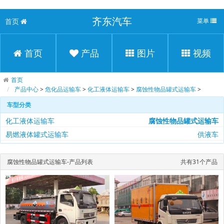
齐东汽车
首页
菜单
首页
产品
图片
视频
首页
产品中心
>
危化品运输车
>
化工液体运输车
>
腐蚀性物品罐式运输车
>
车型分类
化工液体运输车
腐蚀性物品罐式运输车
易燃液体罐式运输车
供液车
腐蚀性物品罐式运输车-产品列表
共有31个产品