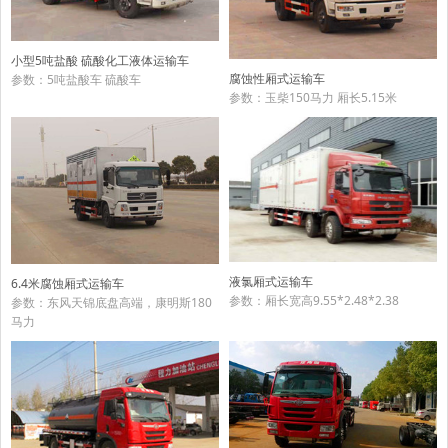
小型5吨盐酸 硫酸化工液体运输车
腐蚀性厢式运输车
参数：5吨盐酸车 硫酸车
参数：玉柴150马力 厢长5.15米
液氯厢式运输车
6.4米腐蚀厢式运输车
参数：厢长宽高9.55*2.48*2.38
参数：东风天锦底盘高端，康明斯180
马力